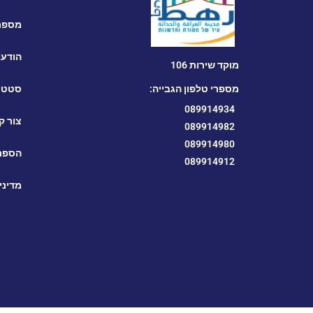
מספרי
הודעו
מוקד שירות 106
מספרי טלפון הגבייה:
סטטי
089914934
צור ק
089914982
089914980
הספרי
089914912
מדיני