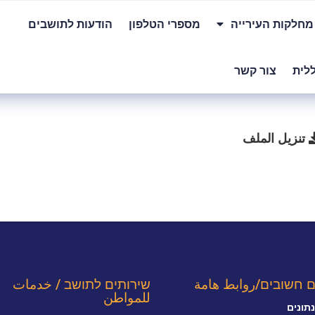
מחלקות העירייה
מספרי הטלפון
הודעות לתושבים
לית
צור קשר
تنزيل الملف
ם חשובים/روابط هامة
שירותים לתושב / خدمات
للمواطن
תונים