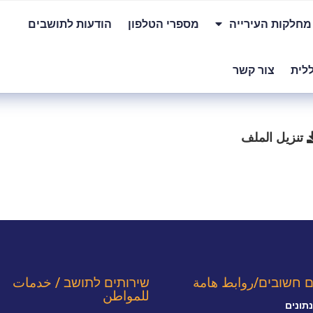
מחלקות העירייה
מספרי הטלפון
הודעות לתושבים
לית
צור קשר
تنزيل الملف
ם חשובים/روابط هامة
שירותים לתושב / خدمات
للمواطن
תונים