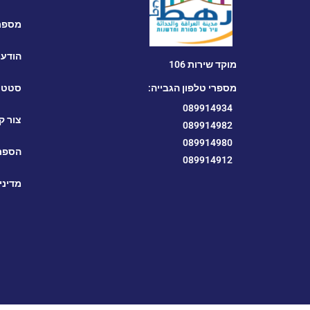
מספרי
הודעו
מוקד שירות 106
מספרי טלפון הגבייה:
סטטי
089914934
צור ק
089914982
089914980
הספרי
089914912
מדיני