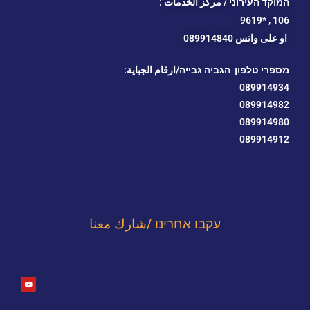
המוקד העירוני / مركز الخدمات :
*9619
106 ,
او
على واتس 089914840
מספרי טלפון הגביה גבייה/ارقام الجباية:
089914934
089914982
089914980
089914912
עקבו אחרינו /شارك معنا