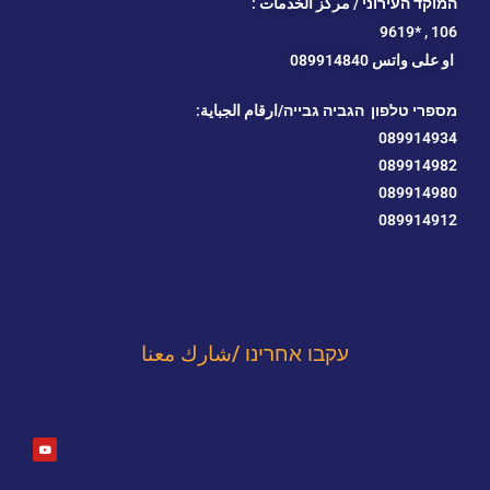
המוקד העירוני / مركز الخدمات :
*9619
106 ,
او
على واتس 089914840
מספרי טלפון הגביה גבייה/ارقام الجباية:
089914934
089914982
089914980
089914912
עקבו אחרינו /شارك معنا