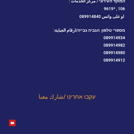
המוקד העירוני / مركز الخدمات :
*9619
106 ,
او
على واتس 089914840
מספרי טלפון הגביה גבייה/ارقام الجباية:
089914934
089914982
089914980
089914912
עקבו אחרינו /شارك معنا