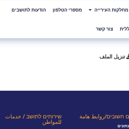
מחלקות העירייה
מספרי הטלפון
הודעות לתושבים
לית
צור קשר
تنزيل الملف
ם חשובים/روابط هامة
שירותים לתושב / خدمات
للمواطن
תונים