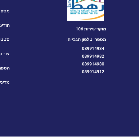
מספרי
הודעו
מוקד שירות 106
מספרי טלפון הגבייה:
סטטי
089914934
צור ק
089914982
089914980
הספרי
089914912
מדיני