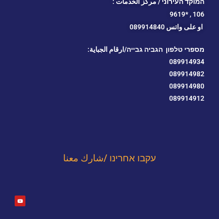
המוקד העירוני / مركز الخدمات :
*9619
106 ,
او
على واتس 089914840
מספרי טלפון הגביה גבייה/ارقام الجباية:
089914934
089914982
089914980
089914912
עקבו אחרינו /شارك معنا