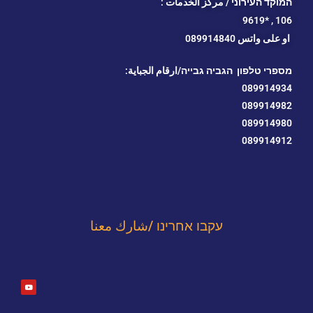
המוקד העירוני / مركز الخدمات :
*9619
106 ,
او
على واتس 089914840
מספרי טלפון הגביה גבייה/ارقام الجباية:
089914934
089914982
089914980
089914912
עקבו אחרינו /شارك معنا