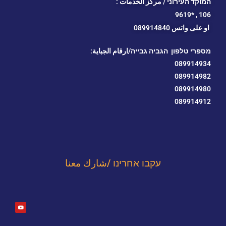
המוקד העירוני / مركز الخدمات :
*9619
106 ,
او
على واتس 089914840
מספרי טלפון הגביה גבייה/ارقام الجباية:
089914934
089914982
089914980
089914912
עקבו אחרינו /شارك معنا