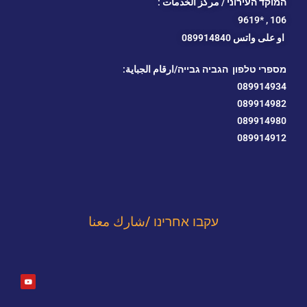
המוקד העירוני / مركز الخدمات :
*9619
106 ,
او
على واتس 089914840
מספרי טלפון הגביה גבייה/ارقام الجباية:
089914934
089914982
089914980
089914912
עקבו אחרינו /شارك معنا