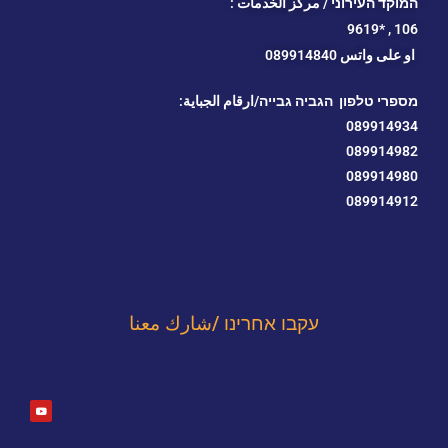
המוקד העירוני / مركز الخدمات :
*9619
106 ,
او
على واتس 089914840
מספרי טלפון הגביה גבייה/ارقام الجباية:
089914934
089914982
089914980
089914912
עקבו אחרינו /شارك معنا