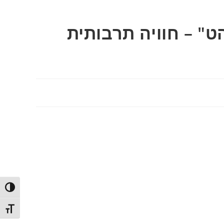
" – חוויה תרבותית
ntrast
t size