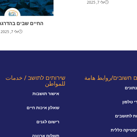
יולי 7, 2025
החיים שבים בהדרגה
יולי 7, 2025
ם חשובים/روابط هامة
שירותים לתושב / خدمات
للمواطن
תונים
אישור תושבות
 טלפון
שאלון איכות חיים
ת לתושבים
רישום לגנים
סטיקה כללית
תשלום ארנונה