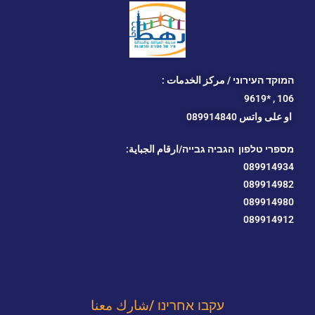
המוקד העירוני / مركز الخدمات :
*9619
106 ,
او
على واتس 089914840
מספרי טלפון הגביה גבייה/ارقام الجباية:
089914934
089914982
089914980
089914912
עקבו אחרינו /شارك معنا