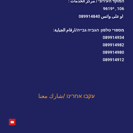
המוקד העירוני / مركز الخدمات :
*9619
106 ,
او
على واتس 089914840
מספרי טלפון הגביה גבייה/ارقام الجباية:
089914934
089914982
089914980
089914912
עקבו אחרינו /شارك معنا