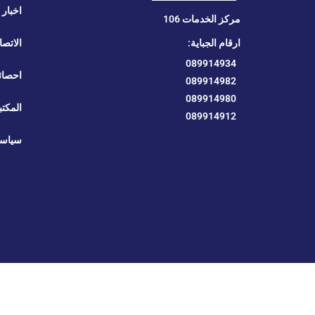
اخبار ا
مركز الخدمات 106
ارقام الجباية:
الاتصا
089914934
احصائ
089914982
089914980
المكتب
089914912
سياسة