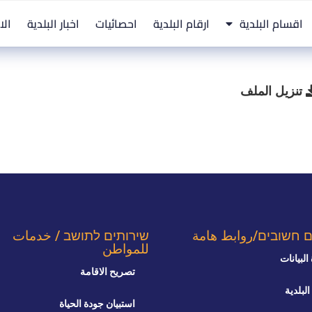
اقسام البلدية
ارقام البلدية
احصائيات
اخبار البلدية
الا
تنزيل الملف
ם חשובים/روابط هامة
שירותים לתושב / خدمات
للمواطن
البيانات
تصريح الاقامة
البلدية
استبيان جودة الحياة