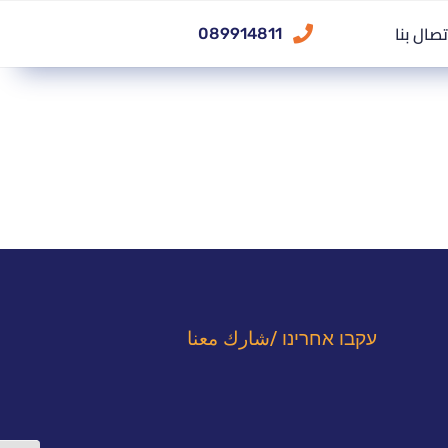
تصال بنا
089914811
עקבו אחרינו /شارك معنا