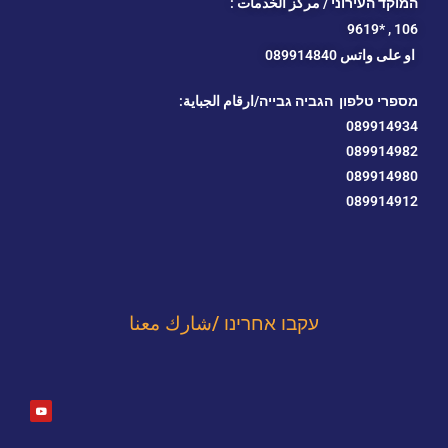
המוקד העירוני / مركز الخدمات :
*9619
106 ,
او
على واتس 089914840
מספרי טלפון הגביה גבייה/ارقام الجباية:
089914934
089914982
089914980
089914912
עקבו אחרינו /شارك معنا