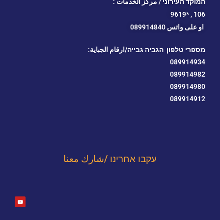
המוקד העירוני / مركز الخدمات :
*9619
106 ,
او
على واتس 089914840
מספרי טלפון הגביה גבייה/ارقام الجباية:
089914934
089914982
089914980
089914912
עקבו אחרינו /شارك معنا