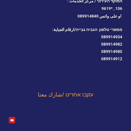
המוקד העירוני / مركز الخدمات :
*9619
106 ,
او
على واتس 089914840
מספרי טלפון הגביה גבייה/ارقام الجباية:
089914934
089914982
089914980
089914912
עקבו אחרינו /شارك معنا