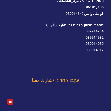
המוקד העירוני / مركز الخدمات :
*9619
106 ,
او
على واتس 089914840
מספרי טלפון הגביה גבייה/ارقام الجباية:
089914934
089914982
089914980
089914912
עקבו אחרינו /شارك معنا