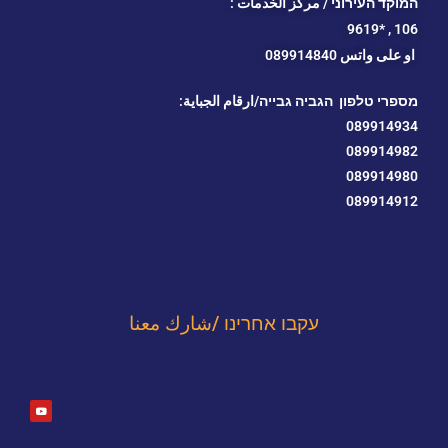
המוקד העירוני / مركز الخدمات :
*9619
106 ,
او
على واتس 089914840
מספרי טלפון הגביה גבייה/ارقام الجباية:
089914934
089914982
089914980
089914912
עקבו אחרינו /شارك معنا