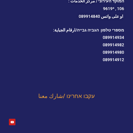
המוקד העירוני / مركز الخدمات :
*9619
106 ,
او
على واتس 089914840
מספרי טלפון הגביה גבייה/ارقام الجباية:
089914934
089914982
089914980
089914912
עקבו אחרינו /شارك معنا