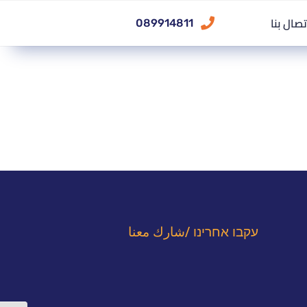
تصال بنا
089914811
עקבו אחרינו /شارك معنا