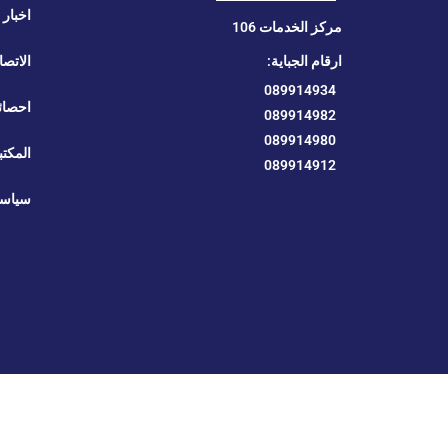
اخبار ا
مركز الخدمات 106
ارقام الجباية:
الاتصا
089914934
احصائ
089914982
089914980
المكتب
089914912
سياسة