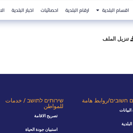
اقسام البلدية
ارقام البلدية
احصائيات
اخبار البلدية
الا
تنزيل الملف
ם חשובים/روابط هامة
שירותים לתושב / خدمات
للمواطن
البيانات
تصريح الاقامة
البلدية
استبيان جودة الحياة