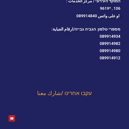
המוקד העירוני / مركز الخدمات :
*9619
106 ,
او
على واتس 089914840
מספרי טלפון הגביה גבייה/ارقام الجباية:
089914934
089914982
089914980
089914912
עקבו אחרינו /شارك معنا