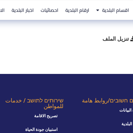
اقسام البلدية
ارقام البلدية
احصائيات
اخبار البلدية
الا
تنزيل الملف
ם חשובים/روابط هامة
שירותים לתושב / خدمات
للمواطن
البيانات
تصريح الاقامة
البلدية
استبيان جودة الحياة