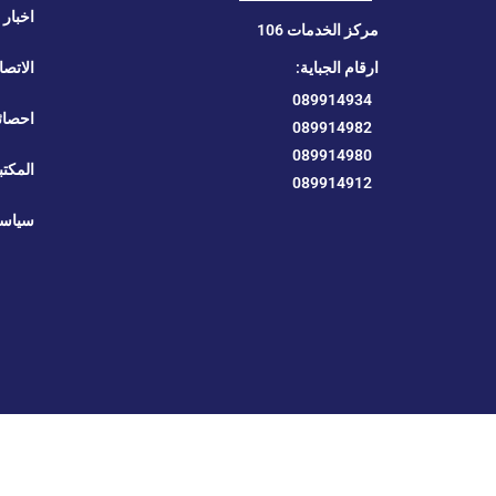
اخبار ا
مركز الخدمات 106
ارقام الجباية:
الاتصا
089914934
احصائ
089914982
089914980
المكتب
089914912
سياسة