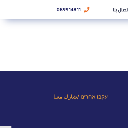
تصال بنا
089914811
עקבו אחרינו /شارك معنا