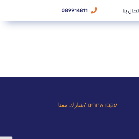
تصال بنا
089914811
עקבו אחרינו /شارك معنا