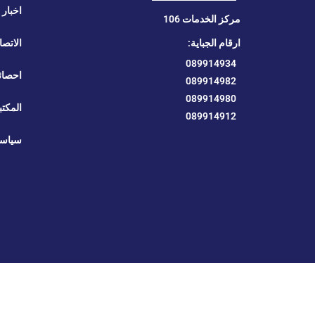
اخبار ا
مركز الخدمات 106
ارقام الجباية:
الاتصا
089914934
احصائ
089914982
089914980
المكتب
089914912
سياسة