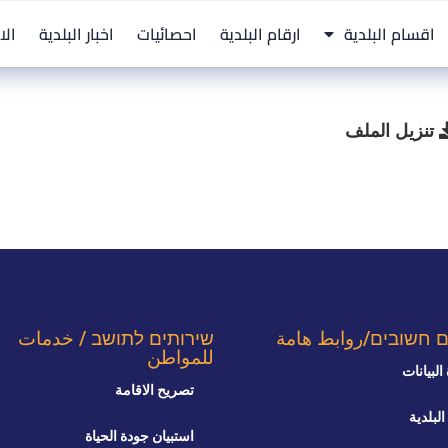
اقسام البلدية
ارقام البلدية
احصائيات
اخبار البلدية
الا
تنزيل الملف
ם חשובים/روابط هامة
שירותים לתושב / خدمات
للمواطن
البيانات
تصريح الاقامة
البلدية
استبيان جودة الحياة