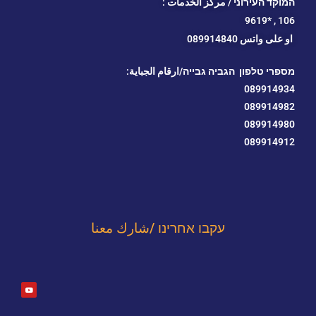
המוקד העירוני / مركز الخدمات :
*9619
106 ,
او
على واتس 089914840
מספרי טלפון הגביה גבייה/ارقام الجباية:
089914934
089914982
089914980
089914912
עקבו אחרינו /شارك معنا