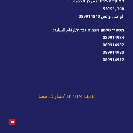
המוקד העירוני / مركز الخدمات :
*9619
106 ,
او
على واتس 089914840
מספרי טלפון הגביה גבייה/ارقام الجباية:
089914934
089914982
089914980
089914912
עקבו אחרינו /شارك معنا