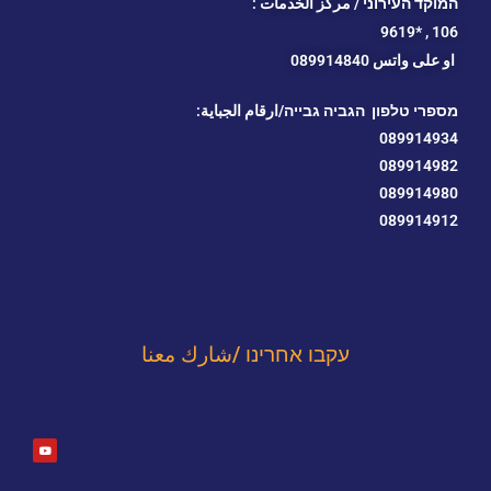
המוקד העירוני / مركز الخدمات :
*9619
106 ,
او
على واتس 089914840
מספרי טלפון הגביה גבייה/ارقام الجباية:
089914934
089914982
089914980
089914912
עקבו אחרינו /شارك معنا