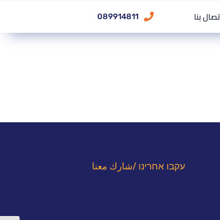
تصال بنا
089914811
עקבו אחרינו /شارك معنا