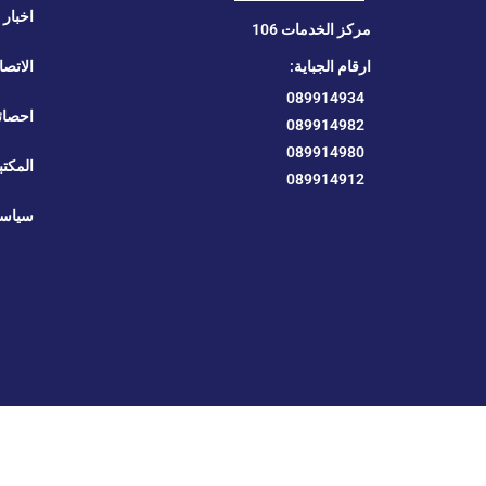
اخبار ا
مركز الخدمات 106
ارقام الجباية:
الاتصا
089914934
احصائ
089914982
089914980
المكتب
089914912
سياسة