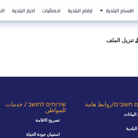
اقسام البلدية
ارقام البلدية
احصائيات
اخبار البلدية
الا
تنزيل الملف
ם חשובים/روابط هامة
שירותים לתושב / خدمات
للمواطن
البيانات
تصريح الاقامة
البلدية
استبيان جودة الحياة