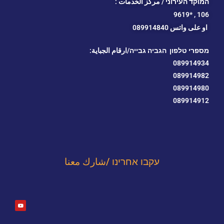
המוקד העירוני / مركز الخدمات :
*9619
106 ,
او
على واتس 089914840
מספרי טלפון הגביה גבייה/ارقام الجباية:
089914934
089914982
089914980
089914912
עקבו אחרינו /شارك معنا