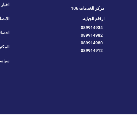
اخبار ا
مركز الخدمات 106
ارقام الجباية:
الاتصا
089914934
احصائ
089914982
089914980
المكتب
089914912
سياسة