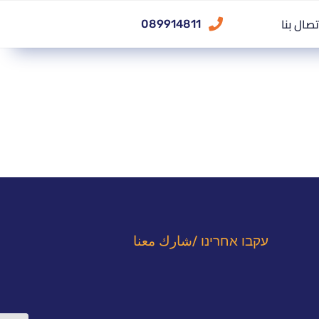
تصال بنا
089914811
עקבו אחרינו /شارك معنا