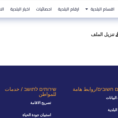
اقسام البلدية
ارقام البلدية
احصائيات
اخبار البلدية
الا
تنزيل الملف
ם חשובים/روابط هامة
שירותים לתושב / خدمات
للمواطن
البيانات
تصريح الاقامة
البلدية
استبيان جودة الحياة