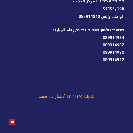
המוקד העירוני / مركز الخدمات :
*9619
106 ,
او
على واتس 089914840
מספרי טלפון הגביה גבייה/ارقام الجباية:
089914934
089914982
089914980
089914912
עקבו אחרינו /شارك معنا