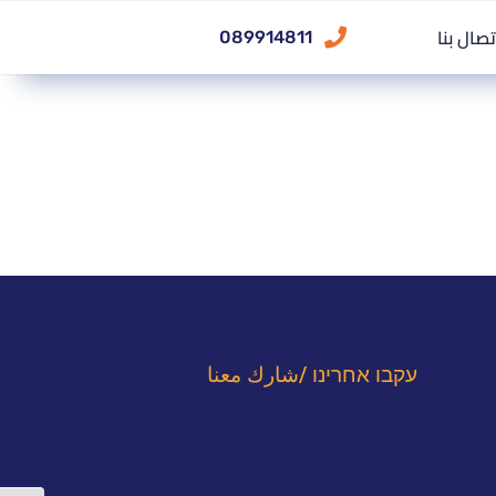
تصال بنا
089914811
עקבו אחרינו /شارك معنا