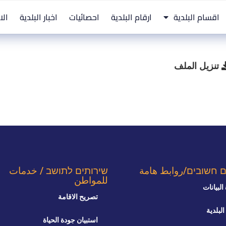
اقسام البلدية
ارقام البلدية
احصائيات
اخبار البلدية
الا
تنزيل الملف
ם חשובים/روابط هامة
שירותים לתושב / خدمات
للمواطن
البيانات
تصريح الاقامة
البلدية
استبيان جودة الحياة