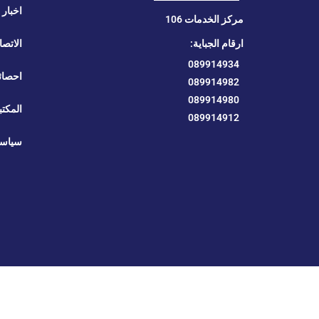
اخبار ا
مركز الخدمات 106
ارقام الجباية:
الاتصا
089914934
احصائ
089914982
089914980
المكتب
089914912
سياسة