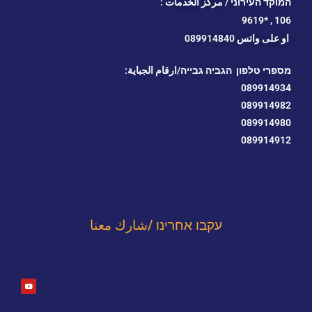
המוקד העירוני / مركز الخدمات :
*9619
106 ,
او
على واتس 089914840
מספרי טלפון הגביה גבייה/ارقام الجباية:
089914934
089914982
089914980
089914912
עקבו אחרינו /شارك معنا