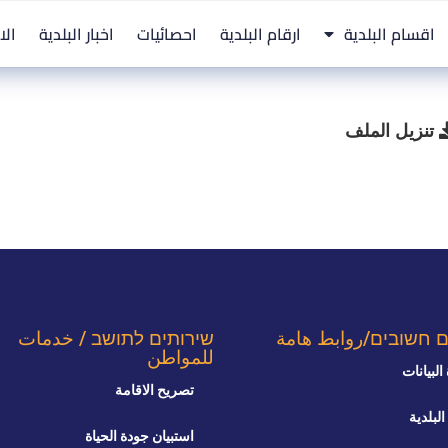
اقسام البلدية
ارقام البلدية
احصائيات
اخبار البلدية
الا
تنزيل الملف
ם חשובים/روابط هامة
שירותים לתושב / خدمات
للمواطن
البيانات
تصريح الاقامة
البلدية
استبيان جودة الحياة