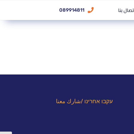
تصال بنا
089914811
עקבו אחרינו /شارك معنا