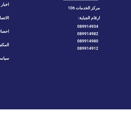
اخبار ا
مركز الخدمات 106
ارقام الجباية:
الاتصا
089914934
احصائ
089914982
089914980
المكتب
089914912
سياسة