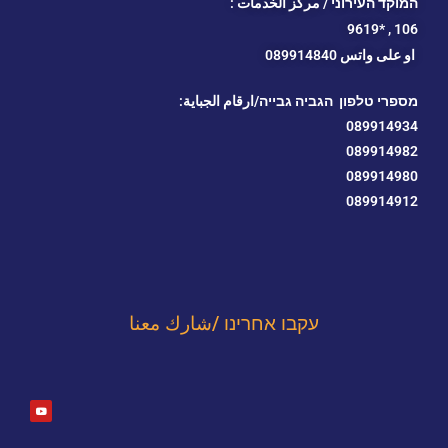
המוקד העירוני / مركز الخدمات :
*9619
106 ,
او
على واتس 089914840
מספרי טלפון הגביה גבייה/ارقام الجباية:
089914934
089914982
089914980
089914912
עקבו אחרינו /شارك معنا