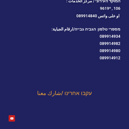
המוקד העירוני / مركز الخدمات :
*9619
106 ,
او
على واتس 089914840
מספרי טלפון הגביה גבייה/ارقام الجباية:
089914934
089914982
089914980
089914912
עקבו אחרינו /شارك معنا