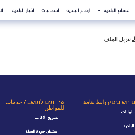
اقسام البلدية
ارقام البلدية
احصائيات
اخبار البلدية
الا
تنزيل الملف
ם חשובים/روابط هامة
שירותים לתושב / خدمات
للمواطن
البيانات
تصريح الاقامة
البلدية
استبيان جودة الحياة