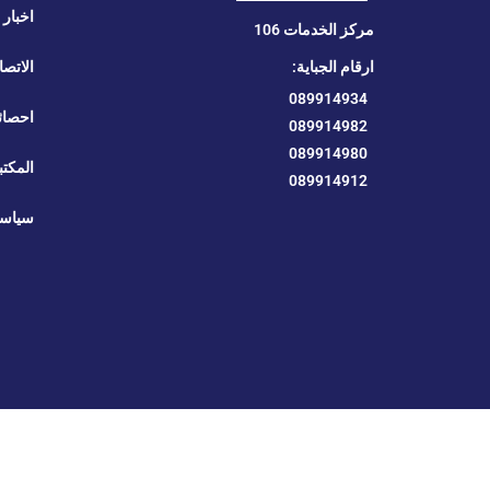
اخبار ا
مركز الخدمات 106
ارقام الجباية:
الاتصا
089914934
احصائ
089914982
089914980
المكتب
089914912
سياسة