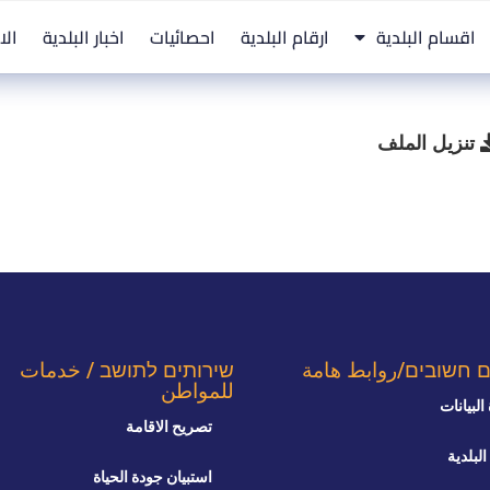
اقسام البلدية
ارقام البلدية
احصائيات
اخبار البلدية
الا
تنزيل الملف
ם חשובים/روابط هامة
שירותים לתושב / خدمات
للمواطن
البيانات
تصريح الاقامة
البلدية
استبيان جودة الحياة