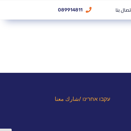
تصال بنا
089914811
עקבו אחרינו /شارك معنا