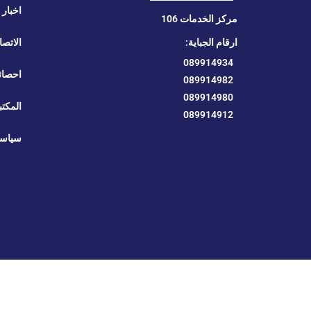
اخبار ا
مركز الخدمات 106
ارقام الجباية:
الاتصا
089914934
احصائ
089914982
089914980
المكتب
089914912
سياسة