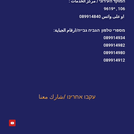
המוקד העירוני / مركز الخدمات :
*9619
106 ,
او
على واتس 089914840
מספרי טלפון הגביה גבייה/ارقام الجباية:
089914934
089914982
089914980
089914912
עקבו אחרינו /شارك معنا