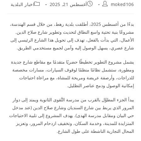
moked106
أغسطس 21, 2025
اخبار البلدية
بدءًا من أغسطس 2025، أطلقت بلدية رهط، من خلال قسم الهندسة،
مشروعًا بنية تحتية واسع النطاق لتحديث وتطوير شارع صلاح الدين.
الأعمال، التي بدأت بالفعل، تهدف إلى تحويل هذا الشارع الرئيسي إلى
شارع عصري، يسهل الوصول إليه وآمن لجميع مستخدمي الطريق.
يشمل مشروع التطوير تخطيطًا حضريًا متقدمًا مع مقاطع شارع جديدة
ومطورة، ستشمل نظامًا منظمًا لوقوف السيارات، مسارات مخصصة
للدراجات، وأرصفة عريضة ومريحة للمشاة، مع مراعاة احتياجات
إمكانية الوصول ودمج عناصر التظليل.
يبدأ الجزء المطوَّل بالقرب من مدرسة التَّقوى الثانوية ويمتد إلى دوار
المرور الذي يربط بين شارع السنديان وشارع صلاح الدين (عند مدخل
حي البيان ومقابل مدرسة الهدى). يهدف المشروع إلى تلبية الاحتياجات
المتزايدة للمدينة، وخدمة السكان، وتخفيف ازدحام المرور، وتعزيز
المحال التجارية الناشطة على طول الشارع.