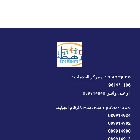
המוקד העירוני / مركز الخدمات :
*9619
106 ,
او
على واتس 089914840
מספרי טלפון הגביה גבייה/ارقام الجباية:
089914934
089914982
089914980
089914912