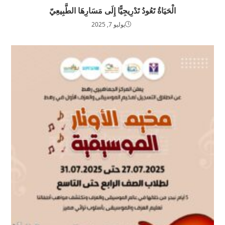
الْحَيَاةُ تَعُودُ تَدْرِيجِيًّا إِلَى مَسَارِهَا الطَّبِيعِيّ
يوليو 7, 2025