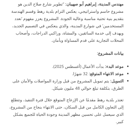
مهندس المدينة، إبراهيم أبو صهيبان
:
“تطوير شارع صلاح الدين هو
مشروع حاسم واستراتيجي، يعكس التزام بلدية رهط وقسم الهندسة
بتقديم بنية تحتية مناسبة وعالية الجودة. المشروع يعزز مفهوم ‘تعدد
المستخدمين’ في شوارع المدينة، والذي ينعكس في التصميم الجديد،
ويهدف إلى خدمة السائقين، والمشاة، وراكبي الدراجات، وأصحاب
المحلات التجارية على قدم المساواة وبأمان.
بيانات المشروع
:
موعد البدء
:
بدأت الأعمال (أغسطس 2025).
موعد الانتهاء المتوقع
:
32 شهرًا.
التمويل
:
يتم تمويل المشروع من قبل وزارة المواصلات والأمان على
الطرق، بتكلفة تبلغ حوالي 48 مليون شيكل.
تعتذر بلدية رهط مقدمًا عن الإزعاج المتوقع خلال فترة التنفيذ، وتتطلع
إلى التعاون الكامل من قبل السكان، حتى الانتهاء بنجاح من المشروع،
الذي سيعمل على تحسين مظهر المدينة وجودة الحياة للجميع بشكل
كبير.