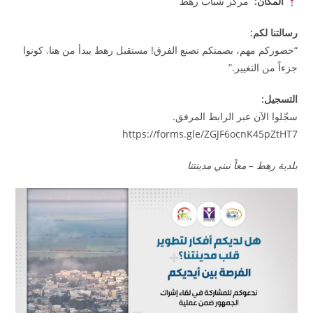
المكان
:
مركز شباب رهط
رسالتنا لكم
:
“حضوركم مهم، بصمتكم تصنع الفرق! مستقبل رهط يبدأ من هنا. كونوا
جزءاً من التغيير.”
التسجيل
:
سجّلوا الآن عبر الرابط المرفق.
https://forms.gle/ZGJF6ocnK45pZtHT7
بلدية رهط – معاً نبني مدينتنا