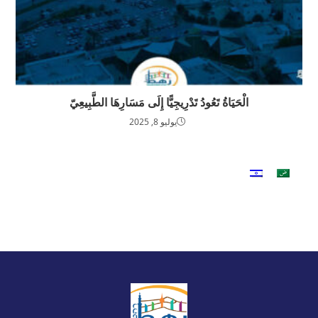
الْحَيَاةُ تَعُودُ تَدْرِيجِيًّا إِلَى مَسَارِهَا الطَّبِيعِيّ
يوليو 8, 2025