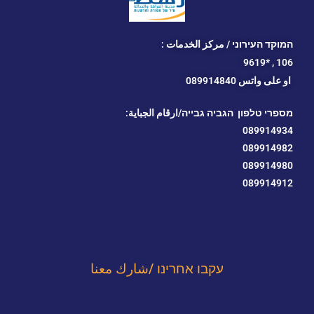
המוקד העירוני / مركز الخدمات :
*9619
106 ,
او
على واتس 089914840
מספרי טלפון הגביה גבייה/ارقام الجباية:
089914934
089914982
089914980
089914912
עקבו אחרינו /شارك معنا