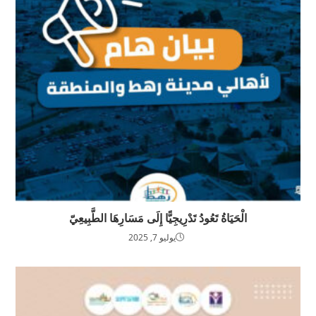
الْحَيَاةُ تَعُودُ تَدْرِيجِيًّا إِلَى مَسَارِهَا الطَّبِيعِيّ
يوليو 7, 2025